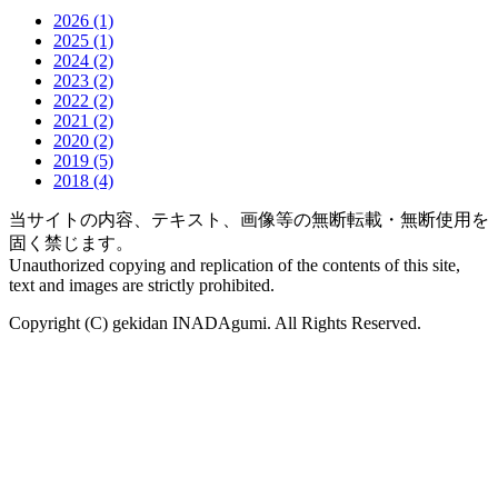
2026
(1)
2025
(1)
2024
(2)
2023
(2)
2022
(2)
2021
(2)
2020
(2)
2019
(5)
2018
(4)
当サイトの内容、テキスト、画像等の無断転載・無断使用を
固く禁じます。
Unauthorized copying and replication of the contents of this site,
text and images are strictly prohibited.
Copyright (C) gekidan INADAgumi. All Rights Reserved.