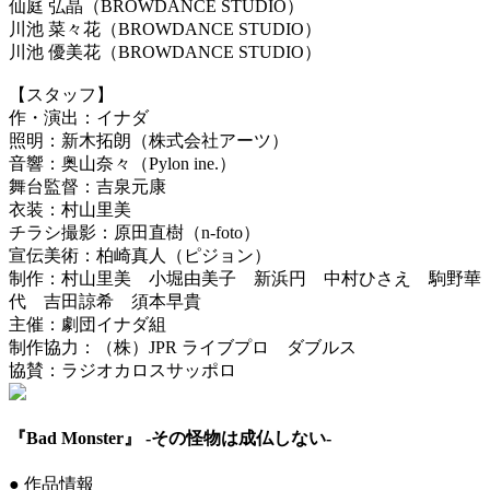
仙庭 弘晶（BROWDANCE STUDIO）
川池 菜々花（BROWDANCE STUDIO）
川池 優美花（BROWDANCE STUDIO）
【スタッフ】
作・演出：イナダ
照明：新木拓朗（株式会社アーツ）
音響：奥山奈々（Pylon ine.）
舞台監督：吉泉元康
衣装：村山里美
チラシ撮影：原田直樹（n-foto）
宣伝美術：柏崎真人（ピジョン）
制作：村山里美 小堀由美子 新浜円 中村ひさえ 駒野華
代 吉田諒希 須本早貴
主催：劇団イナダ組
制作協力：（株）JPR ライブプロ ダブルス
協賛：ラジオカロスサッポロ
『Bad Monster』 -その怪物は成仏しない-
● 作品情報