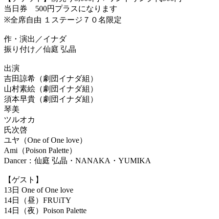
当日券 500円プラスになります
※全席自由 １ステージ７０名限定
作・演出／イナダ
振り付け／仙庭 弘晶
出演
吉田諒希（劇団イナダ組）
山村素絵（劇団イナダ組）
須本早貴（劇団イナダ組）
琴美
ツルオカ
氏次啓
ユヤ（One of One love）
Ami（Poison Palette）
Dancer：仙庭 弘晶・NANAKA・YUMIKA
【ゲスト】
13日 One of One love
14日（昼）FRUiTY
14日（夜）Poison Palette