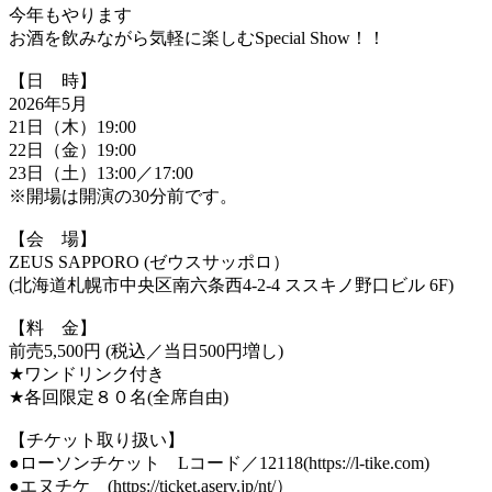
今年もやります
お酒を飲みながら気軽に楽しむSpecial Show！！
【日 時】
2026年5月
21日（木）19:00
22日（金）19:00
23日（土）13:00／17:00
※開場は開演の30分前です。
【会 場】
ZEUS SAPPORO (ゼウスサッポロ）
(北海道札幌市中央区南六条西4-2-4 ススキノ野口ビル 6F)
【料 金】
前売5,500円 (税込／当日500円増し)
★ワンドリンク付き
★各回限定８０名(全席自由)
【チケット取り扱い】
●ローソンチケット Lコード／12118(https://l-tike.com)
●エヌチケ (https://ticket.aserv.jp/nt/）