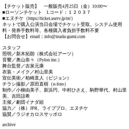
【チケット販売】 一般販売4月25日（金）10:00〜
■ローソンチケット Lコード：１２０３７
■エヌチケ（https://ticket.aserv.jp/nt/）
ネットで購入公演当日会場でチケット受取。システム使用
料・発券手数料等、各種購入者負担手数料不要
【お問合せ】email：info@inada-gumi.com
スタッフ
照明／新木拓朗（株式会社アーツ）
音響／奥山奈々（Pylon ine.）
舞台監督／吉泉元康
衣装・メイク／村山里美
宣伝美術／柏崎直人（ビジョン）
チラシ撮影／原田直樹（n-foto）
制作／小柳由美子、新浜円、中村ひさえ、駒野華代、村山里
美、吉田諒希
主催／劇団イナダ組
協力／（株）JPR、ライブプロ、エヌチケ
協賛／ラジオカロスサッポロ
archive