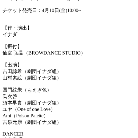
チケット発売日：4月10日(金)10:00~
【作・演出】
イナダ
【振付】
仙庭 弘晶（BROWDANCE STUDIO）
【出演】
吉田諒希（劇団イナダ組）
山村素絵（劇団イナダ組）
国門紋朱（もえぎ色）
氏次啓
須本早貴（劇団イナダ組）
ユヤ（One of one Love）
Ami（Poison Palette）
吉泉元康（劇団イナダ組）
DANCER