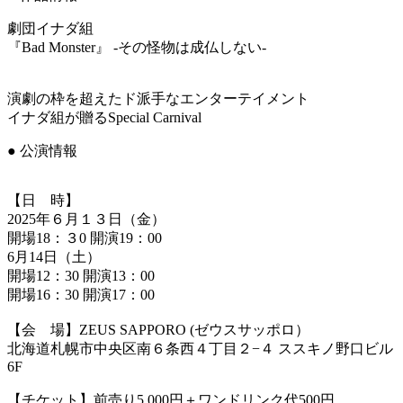
劇団イナダ組
『Bad Monster』 -その怪物は成仏しない-
演劇の枠を超えたド派手なエンターテイメント
イナダ組が贈るSpecial Carnival
● 公演情報
【日 時】
2025年６月１３日（金）
開場18：３0 開演19：00
6月14日（土）
開場12：30 開演13：00
開場16：30 開演17：00
【会 場】ZEUS SAPPORO (ゼウスサッポロ）
北海道札幌市中央区南６条西４丁目２−４ ススキノ野口ビル
6F
【チケット】前売り5,000円＋ワンドリンク代500円