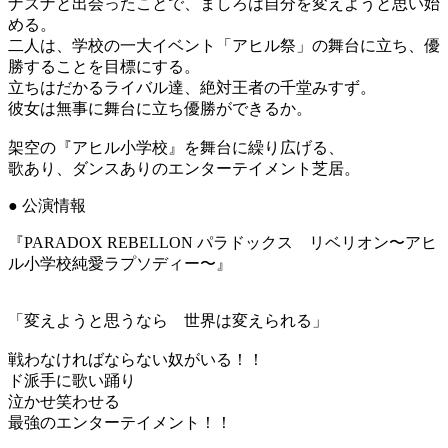
ナズナと出会ったことで、ましろは自分を変えようと思い始
める。
二人は、学校の一大イベント「アヒル祭」の舞台に立ち、優
勝することを目標にする。
立ちはだかるライバル達、絶対王者の千堂みすず。
彼女は無事に舞台に立ち優勝ができるか。
架空の『アヒル小学校』を舞台に繰り広げる、
歌あり、ダンスありのエンターテイメント芝居。
● 公演情報
『PARADOX REBELLON パラドックス リベリオン〜アヒ
ル小学校純愛ラプソディー〜』
「変えようと思うなら 世界は変えられる」
戦わなければならない奴がいる！！
ド派手に歌い踊り
泣かせ笑わせる
最強のエンターテイメント！！