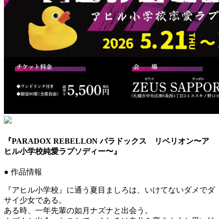
『PARADOX REBELLON パラドックス リベリオン〜ア
ヒル小学校純愛ラプソディー〜』
● 作品情報
『アヒル小学校』に通う夏目ましろは、いけてないダメでダ
サイ少女である。
ある時、一年先輩の如月ナズナと出会う。